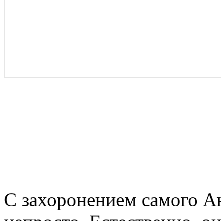
С захоронением самого Ан